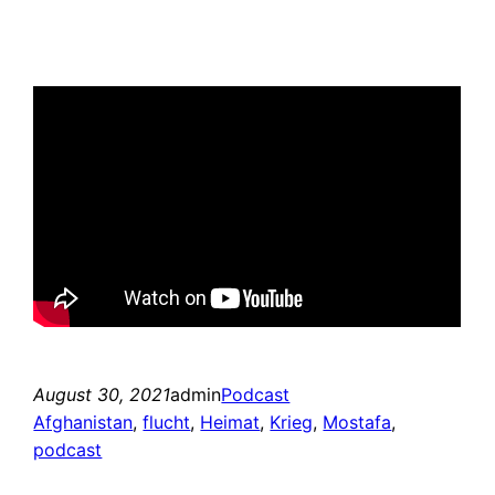
August 30, 2021
admin
Podcast
Afghanistan
, 
flucht
, 
Heimat
, 
Krieg
, 
Mostafa
, 
podcast