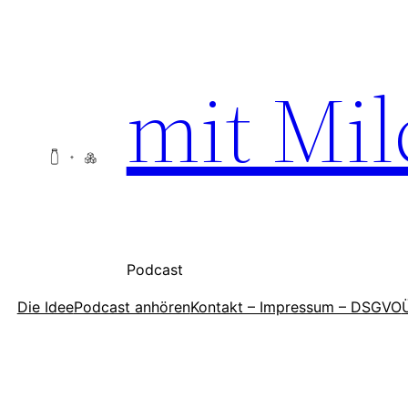
Zum
Inhalt
springen
mit Mil
Podcast
Die Idee
Podcast anhören
Kontakt – Impressum – DSGVO