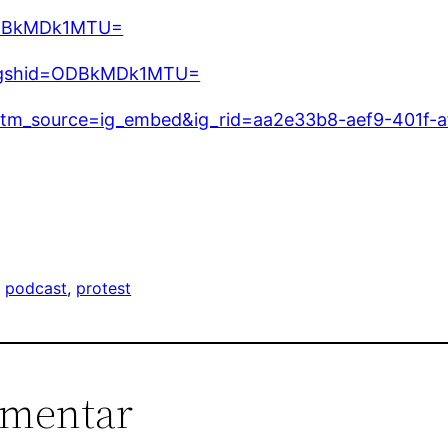
=ODBkMDk1MTU=
s?igshid=ODBkMDk1MTU=
?utm_source=ig_embed&ig_rid=aa2e33b8-aef9-401f-
, 
podcast
, 
protest
mmentar