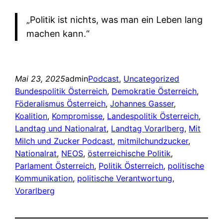
„Politik ist nichts, was man ein Leben lang
machen kann.“
Mai 23, 2025
admin
Podcast
, 
Uncategorized
Bundespolitik Österreich
, 
Demokratie Österreich
, 
Föderalismus Österreich
, 
Johannes Gasser
, 
Koalition
, 
Kompromisse
, 
Landespolitik Österreich
, 
Landtag und Nationalrat
, 
Landtag Vorarlberg
, 
Mit
Milch und Zucker Podcast
, 
mitmilchundzucker
, 
Nationalrat
, 
NEOS
, 
österreichische Politik
, 
Parlament Österreich
, 
Politik Österreich
, 
politische
Kommunikation
, 
politische Verantwortung
, 
Vorarlberg