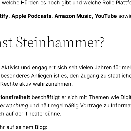
n, welche Hürden es noch gibt und welche Rolle Plat
tify
,
Apple Podcasts
,
Amazon Music
,
YouTube
sowie
nst Steinhammer?
 Aktivist und engagiert sich seit vielen Jahren für 
n besonderes Anliegen ist es, den Zugang zu staatli
n Rechte aktiv wahrzunehmen.
ionsfreiheit
beschäftigt er sich mit Themen wie Dig
berwachung
und hält regelmäßig Vorträge zu Informat
uch auf der Theaterbühne.
hr auf seinem Blog: