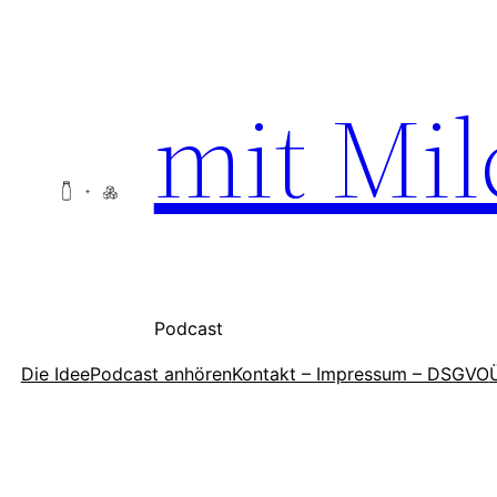
Zum
Inhalt
springen
mit Mil
Podcast
Die Idee
Podcast anhören
Kontakt – Impressum – DSGVO