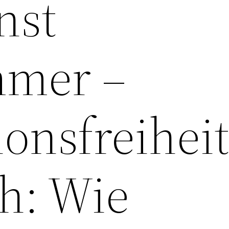
nst
mmer –
onsfreiheit
ch: Wie