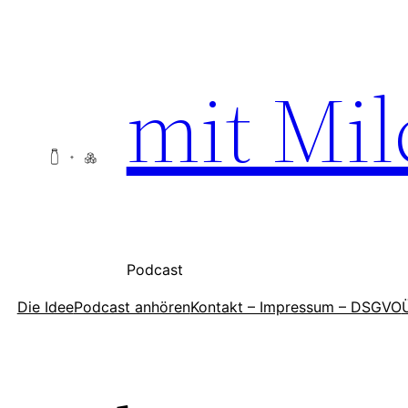
Zum
Inhalt
springen
mit Mil
Podcast
Die Idee
Podcast anhören
Kontakt – Impressum – DSGVO