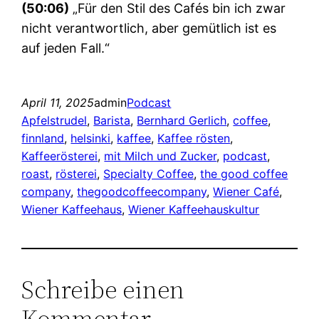
(50:06)
„Für den Stil des Cafés bin ich zwar
nicht verantwortlich, aber gemütlich ist es
auf jeden Fall.“
April 11, 2025
admin
Podcast
Apfelstrudel
, 
Barista
, 
Bernhard Gerlich
, 
coffee
, 
finnland
, 
helsinki
, 
kaffee
, 
Kaffee rösten
, 
Kaffeerösterei
, 
mit Milch und Zucker
, 
podcast
, 
roast
, 
rösterei
, 
Specialty Coffee
, 
the good coffee
company
, 
thegoodcoffeecompany
, 
Wiener Café
, 
Wiener Kaffeehaus
, 
Wiener Kaffeehauskultur
Schreibe einen
Kommentar